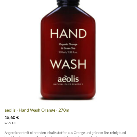
aeolis · Hand Wash Orange · 270ml
15,60
€
57,78
€
/
l
Angereichert mit nährenden Inhaltsstoffen aus Orange und grünem Tee, reinigt und