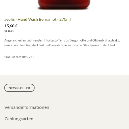
aeolis · Hand Wash Bergamot · 270ml
15,60
€
57,78
€
/
l
Angereichert mit nährenden Inhaltsstoffen aus Bergamotte und Olivenblattextrakt,
reinigt und beruhigt die Haut und bewahrt das natürliche Gleichgewicht der Haut.
Produkt enthält: 0,27
l
NEWSLETTER
Versandinformationen
Zahlungsarten