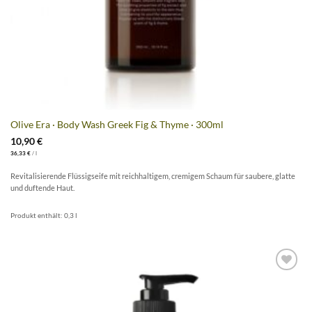
Olive Era · Body Wash Greek Fig & Thyme · 300ml
10,90
€
36,33
€
/
l
Revitalisierende Flüssigseife mit reichhaltigem, cremigem Schaum für saubere, glatte
und duftende Haut.
Produkt enthält: 0,3
l
Artikel
merken