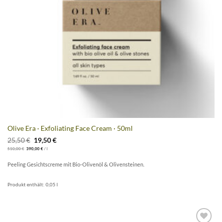
Olive Era · Exfoliating Face Cream · 50ml
Ursprünglicher
Aktueller
25,50
€
19,50
€
Preis
Preis
510,00
€
390,00
€
/
l
war:
ist:
25,50 €
19,50 €.
Peeling Gesichtscreme mit Bio-Olivenöl & Olivensteinen.
Produkt enthält: 0,05
l