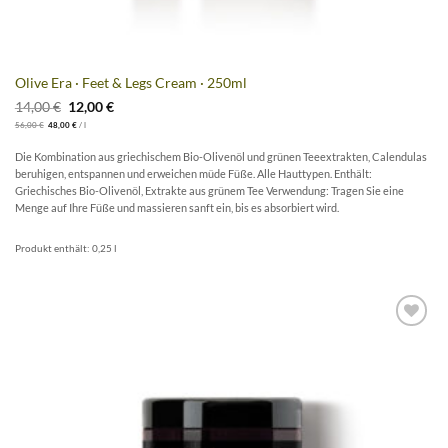
Olive Era · Feet & Legs Cream · 250ml
Ursprünglicher
Aktueller
14,00
€
12,00
€
Preis
Preis
56,00
€
48,00
€
/
l
war:
ist:
14,00 €
12,00 €.
Die Kombination aus griechischem Bio-Olivenöl und grünen Teeextrakten, Calendulas
beruhigen, entspannen und erweichen müde Füße. Alle Hauttypen. Enthält:
Griechisches Bio-Olivenöl, Extrakte aus grünem Tee Verwendung: Tragen Sie eine
Menge auf Ihre Füße und massieren sanft ein, bis es absorbiert wird.
Produkt enthält: 0,25
l
Artikel
merken