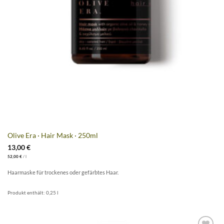
Olive Era · Hair Mask · 250ml
13,00
€
52,00
€
/
l
Haarmaske für trockenes oder gefärbtes Haar.
Produkt enthält: 0,25
l