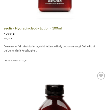
aeolis · Hydrating Body Lotion · 100ml
12,00
€
120,00
€
/
l
Diese superfein strukturierte, nicht fettende Body Lotion versorgt Deine Haut
tiefgehend mit Feuchtigkeit.
Produkt enthält: 0,1
l
Artikel
merken