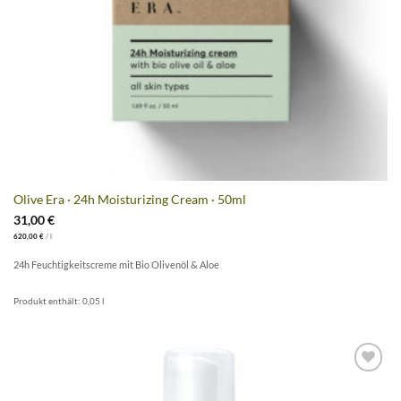
Olive Era · 24h Moisturizing Cream · 50ml
31,00
€
620,00
€
/
l
24h Feuchtigkeitscreme mit Bio Olivenöl & Aloe
Produkt enthält: 0,05
l
Artikel
merken