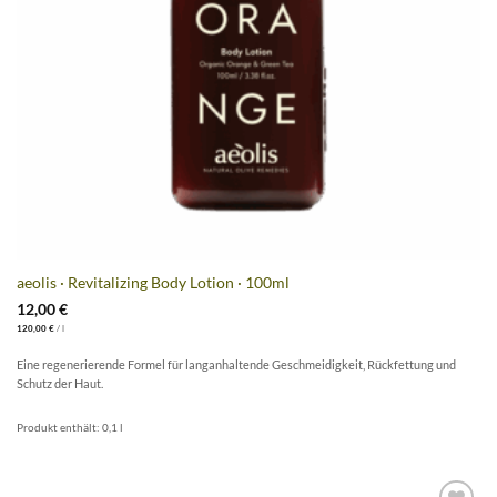
aeolis · Revitalizing Body Lotion · 100ml
12,00
€
120,00
€
/
l
Eine regenerierende Formel für langanhaltende Geschmeidigkeit, Rückfettung und
Schutz der Haut.
Produkt enthält: 0,1
l