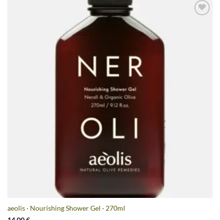
Artikel
merken
aeolis · Nourishing Shower Gel · 270ml
14,00
€