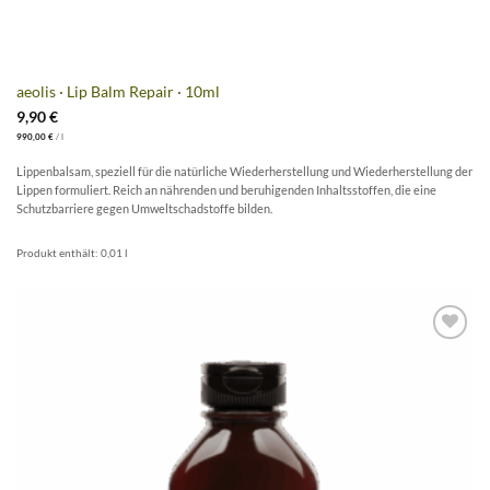
aeolis · Lip Balm Repair · 10ml
9,90
€
990,00
€
/
l
Lippenbalsam, speziell für die natürliche Wiederherstellung und Wiederherstellung der
Lippen formuliert. Reich an nährenden und beruhigenden Inhaltsstoffen, die eine
Schutzbarriere gegen Umweltschadstoffe bilden.
Produkt enthält: 0,01
l
Artikel
merken