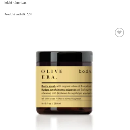
leicht kämmbar.
Produkt enthält: 0,3
l
Artikel
merken