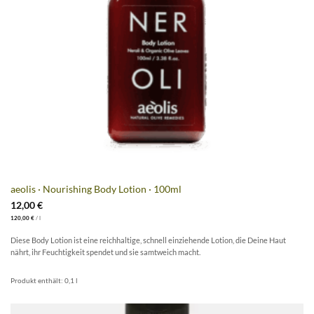
aeolis · Nourishing Body Lotion · 100ml
12,00
€
120,00
€
/
l
Diese Body Lotion ist eine reichhaltige, schnell einziehende Lotion, die Deine Haut
nährt, ihr Feuchtigkeit spendet und sie samtweich macht.
Produkt enthält: 0,1
l