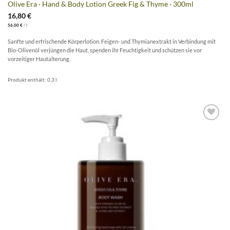
Olive Era · Hand & Body Lotion Greek Fig & Thyme · 300ml
16,80
€
56,00
€
/
l
Sanfte und erfrischende Körperlotion. Feigen- und Thymianextrakt in Verbindung mit
Bio-Olivenöl verjüngen die Haut, spenden ihr Feuchtigkeit und schützen sie vor
vorzeitiger Hautalterung.
Produkt enthält: 0,3
l
Artikel
merken