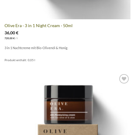
Olive Era · 3 in 1 Night Cream · 50ml
36,00
€
720,00
€
/
l
3 in 1 Nachtcreme mit Bio-Olivenöl & Honig.
Produkt enthält: 0,05
l
Artikel
merken