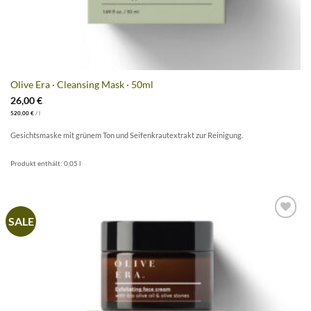
Olive Era · Cleansing Mask · 50ml
26,00
€
520,00
€
/
l
Gesichtsmaske mit grünem Ton und Seifenkrautextrakt zur Reinigung.
Produkt enthält: 0,05
l
SALE
Artikel
merken