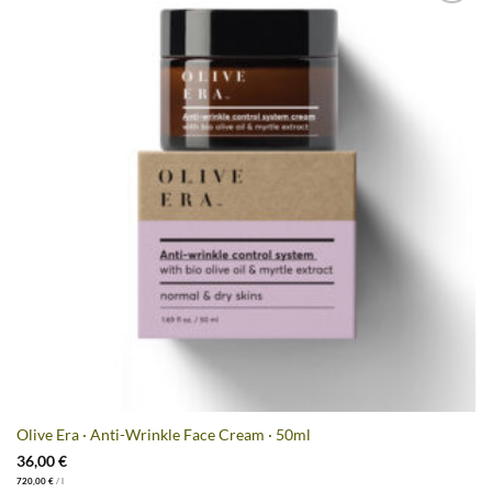
Artikel
merken
Olive Era · Anti-Wrinkle Face Cream · 50ml
36,00
€
720,00
€
/
l