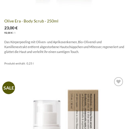
Olive Era · Body Scrub · 250ml
23,00
€
92,00
€
/
l
Das Körperpeeling mit Oliven- und Aprikosenkernen, Bio-Olivenöl und
Kamillenextrakt entfernt abgestorbene Hautschüppchen und Mitesser, regeneriert und
glättet die Haut und verleiht ihr einen samtigen Touch.
Produkt enthält: 0,25
l
SALE
Artikel
merken