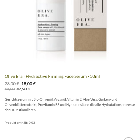
Olive Era · Hydractive Firming Face Serum · 30ml
Ursprünglicher
Aktueller
28,00
€
18,00
€
Preis
Preis
933,33
€
600,00
€
/
l
war:
ist:
28,00 €
18,00 €.
Gesichtsserum mit Bio-Olivenöl, Arganöl, Vitamin E, Aloe Vera, Gurken- und
Olivenblätterextrakt, Provitamin B5 und Hyaluronsäure, die alle Hydratationsprozesse
der Haut stimulieren.
Produkt enthält: 0,03
l