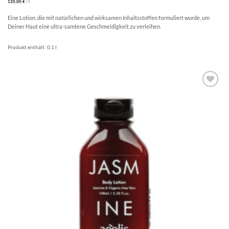
120,00
€
/
l
Eine Lotion, die mit natürlichen und wirksamen Inhaltsstoffen formuliert wurde, um
Deiner Haut eine ultra-samtene Geschmeidigkeit zu verleihen.
Produkt enthält: 0,1
l
Artikel
merken