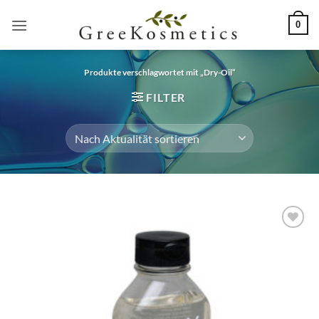
Zum
0
Inhalt
springen
Produkte verschlagwortet mit „Dry-Oil“
FILTER
Artikel
merken