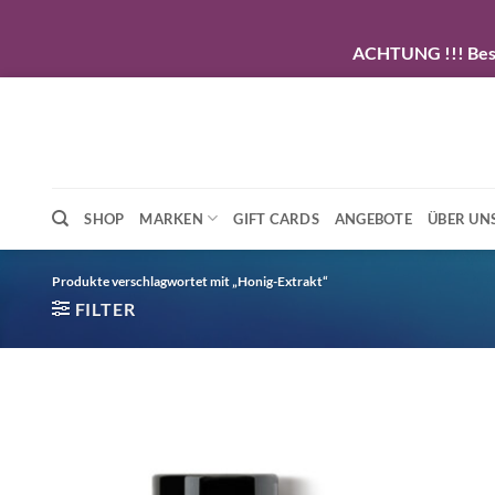
ACHTUNG !!! Beste
Zum
Inhalt
springen
SHOP
MARKEN
GIFT CARDS
ANGEBOTE
ÜBER UN
Produkte verschlagwortet mit „Honig-Extrakt“
FILTER
Artikel
merken