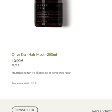
+
Olive Era · Hair Mask · 250ml
13,00
€
52,00
€
/
l
Haarmaske für trockenes oder gefärbtes Haar.
Produkt enthält: 0,25
l
NEWSLETTER
Versandinf