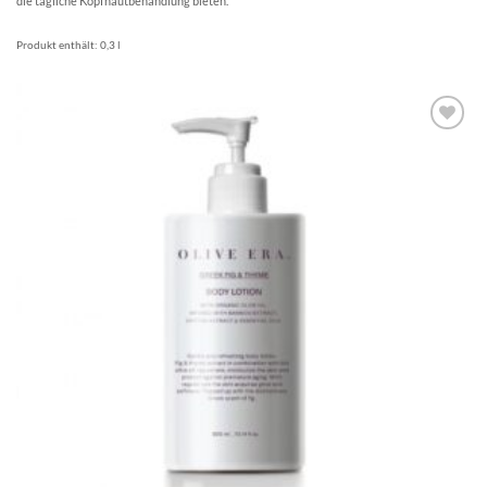
die tägliche Kopfhautbehandlung bieten.
Produkt enthält: 0,3
l
Artikel
merken