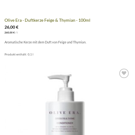
Olive Era · Duftkerze Feige & Thymian · 100ml
26,00
€
260,00
€
/
l
Aromatische Kerze mit dem Duft von Feige und Thymian.
Produkt enthält: 0,1
l
Artikel
merken