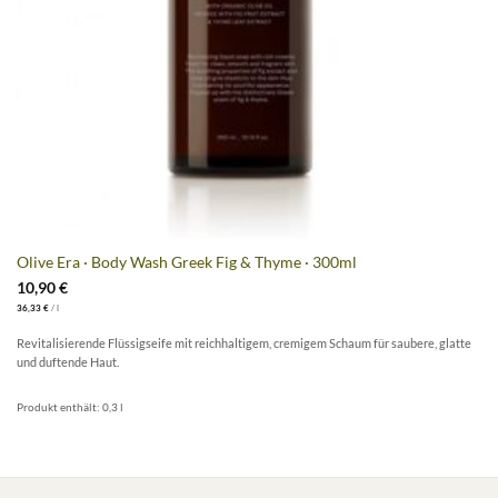
Olive Era · Body Wash Greek Fig & Thyme · 300ml
10,90
€
36,33
€
/
l
Revitalisierende Flüssigseife mit reichhaltigem, cremigem Schaum für saubere, glatte
und duftende Haut.
Produkt enthält: 0,3
l