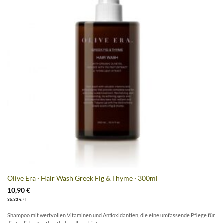
Olive Era · Hair Wash Greek Fig & Thyme · 300ml
10,90
€
36,33
€
/
l
Shampoo mit wertvollen Vitaminen und Antioxidantien, die eine umfassende Pflege für