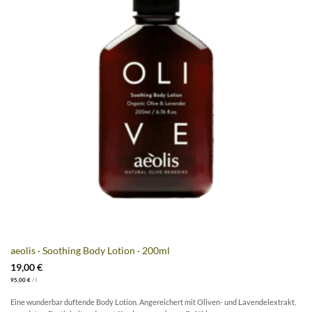
aeolis · Soothing Body Lotion · 200ml
19,00
€
95,00
€
/
l
Eine wunderbar duftende Body Lotion. Angereichert mit Oliven- und Lavendelextrakt,