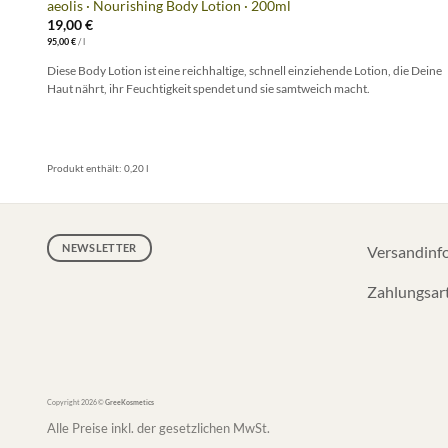
aeolis · Nourishing Body Lotion · 200ml
19,00
€
95,00
€
/
l
Diese Body Lotion ist eine reichhaltige, schnell einziehende Lotion, die Deine
Haut nährt, ihr Feuchtigkeit spendet und sie samtweich macht.
Produkt enthält: 0,20
l
NEWSLETTER
Versandinf
Zahlungsar
Copyright 2026 ©
GreeKosmetics
Alle Preise inkl. der gesetzlichen MwSt.