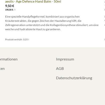
aeolis · Age Defence Hand Balm · 50ml
9,50
€
190,00
€
/
l
Eine spezielle Handpflegeformel, kombiniert aus organischen
Kräuterextrakten, die gegen Zeichen der Hautalterung hilft, die
Zellregeneration unterstützt und die Kollagenbiosynthese stimuliert, um eine
weiche und hydratisierte Haut zu garantieren.
Produkt enthält: 0,05
l
ormationen
Impressum
ten
AGB
Datenschutzerklärung