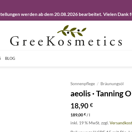
llungen werden ab dem 20.08.2026 bearbeitet. Vielen Dank fü
S
BLOG
Sonnenpflege
/
Bräunungsöl
aeolis · Tanning 
Artikel
merken
18,90
€
189,00
€
/
l
inkl. 19 % MwSt.
zzgl.
Versandkos