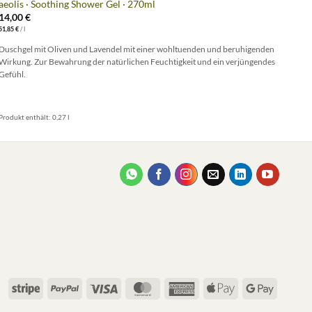
aeolis · Soothing Shower Gel · 270ml
aeol
14,00
€
19,
51,85
€
/
l
95,00
Duschgel mit Oliven und Lavendel mit einer wohltuenden und beruhigenden
Eine
Wirkung. Zur Bewahrung der natürlichen Feuchtigkeit und ein verjüngendes
Laven
Gefühl.
Produkt enthält: 0,27
l
Produ
Stripe
PayPal
Visa
MasterCard
American
Apple
Google
Express
Pay
Pay