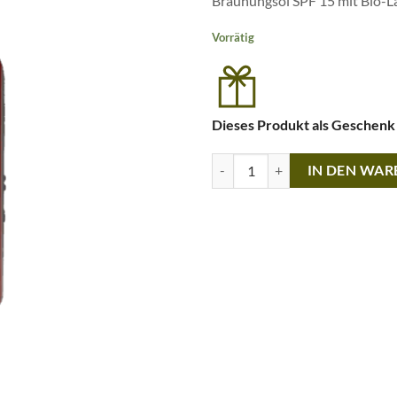
Bräunungsöl SPF 15 mit Bio-L
Vorrätig
Dieses Produkt als Geschenk
aeolis · Tanning Oil Lavender SPF
IN DEN WA