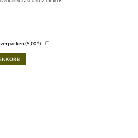
avendelextrakt und Vitamin E.
 verpacken.(
5,00
€
)
 15 · 100ml Menge
RENKORB