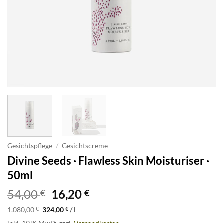
Gesichtspflege
/
Gesichtscreme
Divine Seeds · Flawless Skin Moisturiser ·
50ml
Ursprünglicher
Aktueller
54,00
16,20
€
€
Preis
Preis
1.080,00
€
324,00
€
/
l
war:
ist:
inkl. 19 % MwSt.
zzgl.
Versandkosten