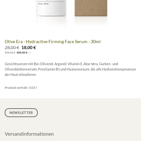
Olive Era · Hydractive Firming Face Serum · 30ml
Ursprünglicher
Aktueller
28,00
€
18,00
€
Preis
Preis
933,33
€
600,00
€
/
l
war:
ist:
28,00 €
18,00 €.
Gesichtsserum mit Bio-Olivenöl, Arganöl, Vitamin E, Aloe Vera, Gurken- und
Olivenblätterextrakt, Provitamin B5 und Hyaluronsäure, die alle Hydratationsprozesse
der Haut stimulieren.
Produkt enthält: 0,03
l
NEWSLETTER
Versandinformationen