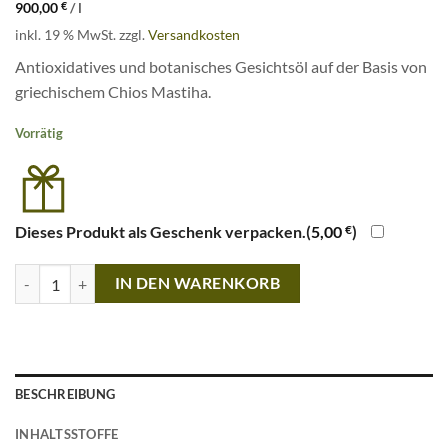
900,00
€
/
l
inkl. 19 % MwSt.
zzgl.
Versandkosten
Antioxidatives und botanisches Gesichtsöl auf der Basis von
griechischem Chios Mastiha.
Vorrätig
Dieses Produkt als Geschenk verpacken.(
5,00
€
)
Soma Botanicals · Androgyn Antioxidant Face Oil · 30ml Menge
IN DEN WARENKORB
BESCHREIBUNG
INHALTSSTOFFE