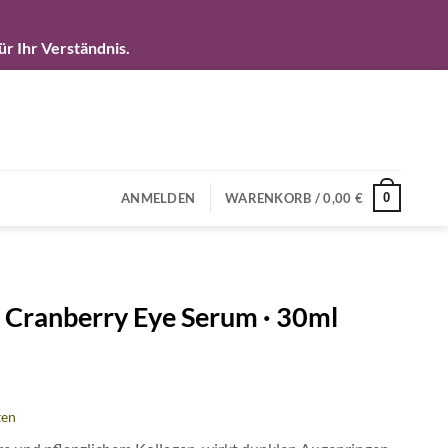
r Ihr Verständnis.
0
ANMELDEN
WARENKORB /
0,00
€
· Cranberry Eye Serum · 30ml
ten