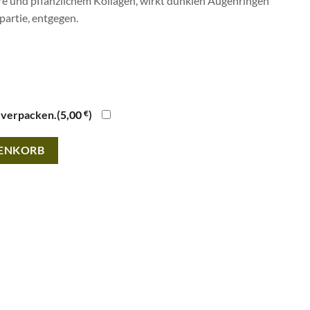
 und pflanzlichem Kollagen, wirkt dunklen Augenringen
partie, entgegen.
 verpacken.(
5,00
€
)
 Serum · 30ml Menge
RENKORB