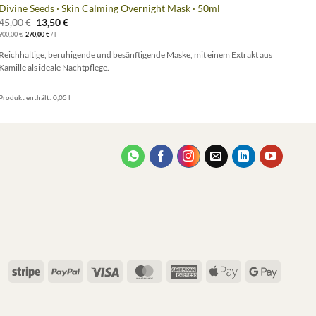
Divine Seeds · Skin Calming Overnight Mask · 50ml
Divi
Ursprünglicher
Aktueller
45,00
€
13,50
€
54,
Preis
Preis
900,00
€
270,00
€
/
l
1.080,
war:
ist:
45,00 €
13,50 €.
Reichhaltige, beruhigende und besänftigende Maske, mit einem Extrakt aus
Eine 
Kamille als ideale Nachtpflege.
tägli
Produkt enthält: 0,05
l
Produ
Stripe
PayPal
Visa
MasterCard
American
Apple
Google
Express
Pay
Pay