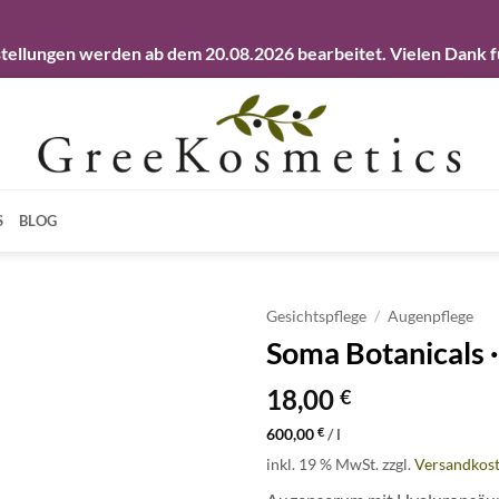
llungen werden ab dem 20.08.2026 bearbeitet. Vielen Dank fü
S
BLOG
Gesichtspflege
/
Augenpflege
Soma Botanicals 
Artikel
merken
18,00
€
600,00
€
/
l
inkl. 19 % MwSt.
zzgl.
Versandkos