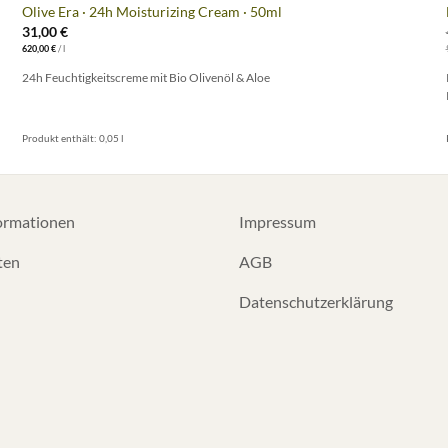
Olive Era · 24h Moisturizing Cream · 50ml
31,00
€
620,00
€
/
l
24h Feuchtigkeitscreme mit Bio Olivenöl & Aloe
Produkt enthält: 0,05
l
ormationen
Impressum
ten
AGB
Datenschutzerklärung