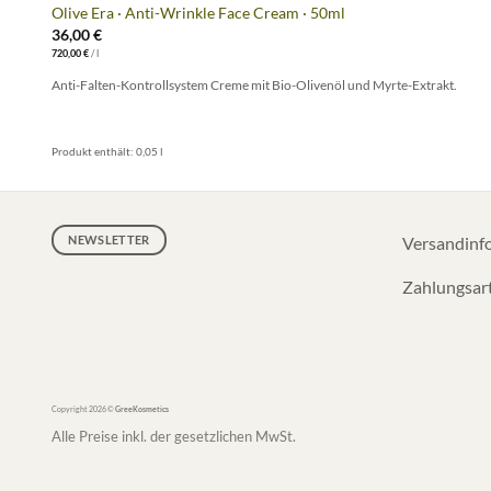
Olive Era · Anti-Wrinkle Face Cream · 50ml
36,00
€
720,00
€
/
l
Anti-Falten-Kontrollsystem Creme mit Bio-Olivenöl und Myrte-Extrakt.
Produkt enthält: 0,05
l
NEWSLETTER
Versandinf
Zahlungsar
Copyright 2026 ©
GreeKosmetics
Alle Preise inkl. der gesetzlichen MwSt.