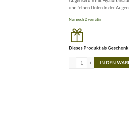
Augenserum mit Hyaluronsäure
und feinen Linien in der Augen
Nur noch 2 vorrätig
Dieses Produkt als Geschenk
Soma Botanicals · Cranberry Eye
IN DEN WA