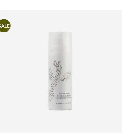
SALE
SAL
Artikel
merken
+