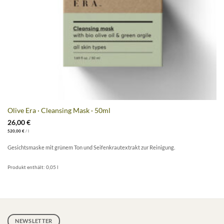
Olive Era · Cleansing Mask · 50ml
26,00
€
520,00
€
/
l
Gesichtsmaske mit grünem Ton und Seifenkrautextrakt zur Reinigung.
Produkt enthält: 0,05
l
NEWSLETTER