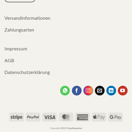
Versandinformationen
Zahlungsarten
Impressum
AGB
Datenschutzerklärung
Stripe
PayPal
Visa
MasterCard
American
Apple
Googl
Express
Pay
Pay
Copyright 2026 ©
GreeKosmetics