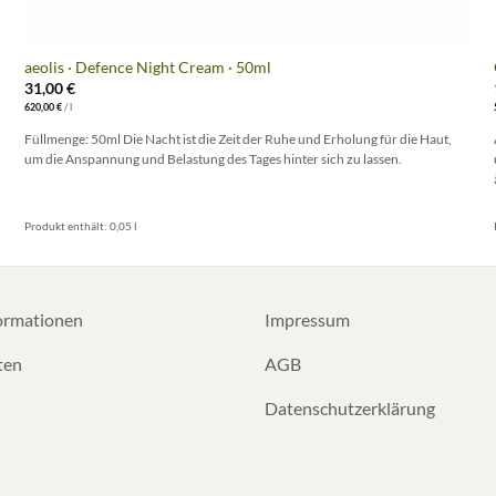
+
aeolis · Defence Night Cream · 50ml
31,00
€
620,00
€
/
l
Füllmenge: 50ml Die Nacht ist die Zeit der Ruhe und Erholung für die Haut,
um die Anspannung und Belastung des Tages hinter sich zu lassen.
Produkt enthält: 0,05
l
ormationen
Impressum
ten
AGB
Datenschutzerklärung