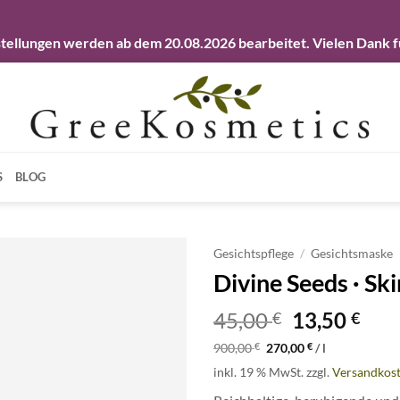
llungen werden ab dem 20.08.2026 bearbeitet. Vielen Dank fü
S
BLOG
Gesichtspflege
/
Gesichtsmaske
Divine Seeds · Sk
Artikel
merken
Ursprüngli
Aktu
45,00
13,50
€
€
Preis
Prei
900,00
€
270,00
€
/
l
war:
ist:
inkl. 19 % MwSt.
zzgl.
Versandkos
45,00 €
13,5