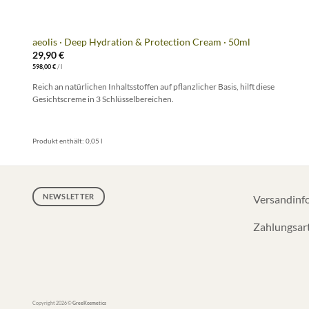
+
aeolis · Deep Hydration & Protection Cream · 50ml
29,90
€
598,00
€
/
l
Reich an natürlichen Inhaltsstoffen auf pflanzlicher Basis, hilft diese
Gesichtscreme in 3 Schlüsselbereichen.
Produkt enthält: 0,05
l
NEWSLETTER
Versandinf
Zahlungsar
Copyright 2026 ©
GreeKosmetics