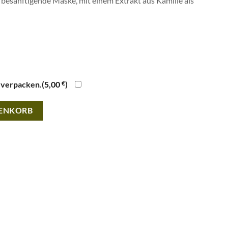
 besänftigende Maske, mit einem Extrakt aus Kamille als
 verpacken.(
5,00
€
)
rnight Mask · 50ml Menge
RENKORB