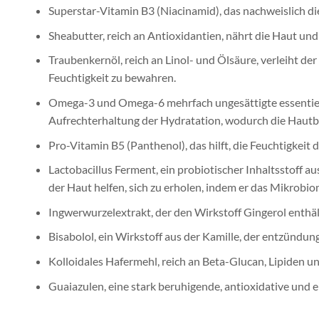
Superstar-Vitamin B3 (Niacinamid), das nachweislich di
Sheabutter, reich an Antioxidantien, nährt die Haut und 
Traubenkernöl, reich an Linol- und Ölsäure, verleiht der
Feuchtigkeit zu bewahren.
Omega-3 und Omega-6 mehrfach ungesättigte essentielle
Aufrechterhaltung der Hydratation, wodurch die Hautba
Pro-Vitamin B5 (Panthenol), das hilft, die Feuchtigkei
Lactobacillus Ferment, ein probiotischer Inhaltsstoff
der Haut helfen, sich zu erholen, indem er das Mikrobio
Ingwerwurzelextrakt, der den Wirkstoff Gingerol enth
Bisabolol, ein Wirkstoff aus der Kamille, der entzündun
Kolloidales Hafermehl, reich an Beta-Glucan, Lipiden 
Guaiazulen, eine stark beruhigende, antioxidative und