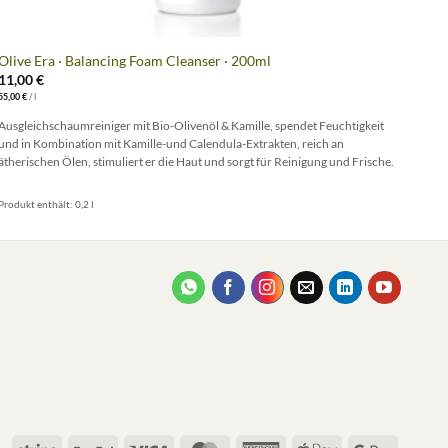
+
Olive Era · Balancing Foam Cleanser · 200ml
Oliv
11,00
€
26,
55,00
€
/
l
520,0
Ausgleichschaumreiniger mit Bio-Olivenöl & Kamille, spendet Feuchtigkeit
Gesi
und in Kombination mit Kamille-und Calendula-Extrakten, reich an
vulk
ätherischen Ölen, stimuliert er die Haut und sorgt für Reinigung und Frische.
Produkt enthält: 0,2
l
Produ