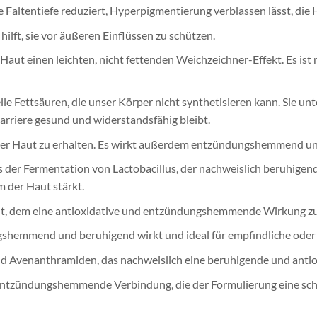
e Faltentiefe reduziert, Hyperpigmentierung verblassen lässt, die
hilft, sie vor äußeren Einflüssen zu schützen.
 Haut einen leichten, nicht fettenden Weichzeichner-Effekt. Es ist 
 Fettsäuren, die unser Körper nicht synthetisieren kann. Sie unt
rriere gesund und widerstandsfähig bleibt.
t der Haut zu erhalten. Es wirkt außerdem entzündungshemmend un
 aus der Fermentation von Lactobacillus, der nachweislich beruhi
m der Haut stärkt.
ält, dem eine antioxidative und entzündungshemmende Wirkung zu
gshemmend und beruhigend wirkt und ideal für empfindliche oder se
und Avenanthramiden, das nachweislich eine beruhigende und antio
 entzündungshemmende Verbindung, die der Formulierung eine schön