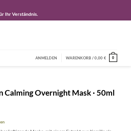
r Ihr Verständnis.
0
ANMELDEN
WARENKORB /
0,00
€
in Calming Overnight Mask · 50ml
cher
eller
s
ten
0 €.