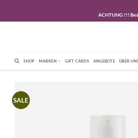
ACHTUNG !!! Beste
Zum
Inhalt
springen
SHOP
MARKEN
GIFT CARDS
ANGEBOTE
ÜBER UN
SALE