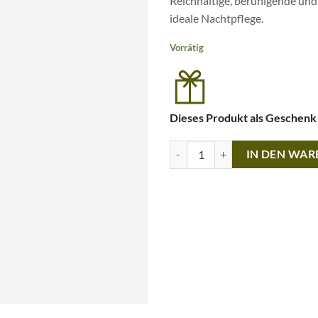
Reichhaltige, beruhigende und
ideale Nachtpflege.
Vorrätig
Dieses Produkt als Geschenk
Divine Seeds · Skin Calming Ove
IN DEN WA