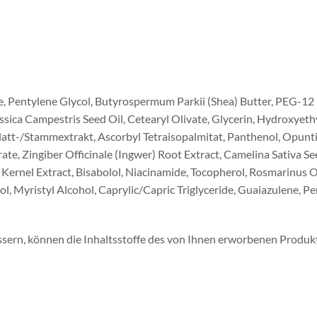
e, Pentylene Glycol, Butyrospermum Parkii (Shea) Butter, PEG-1
assica Campestris Seed Oil, Cetearyl Olivate, Glycerin, Hydroxye
latt-/Stammextrakt, Ascorbyl Tetraisopalmitat, Panthenol, Opunti
rate, Zingiber Officinale (Ingwer) Root Extract, Camelina Sativa S
 Kernel Extract, Bisabolol, Niacinamide, Tocopherol, Rosmarinus O
l, Myristyl Alcohol, Caprylic/Capric Triglyceride, Guaiazulene, 
rn, können die Inhaltsstoffe des von Ihnen erworbenen Produkts 