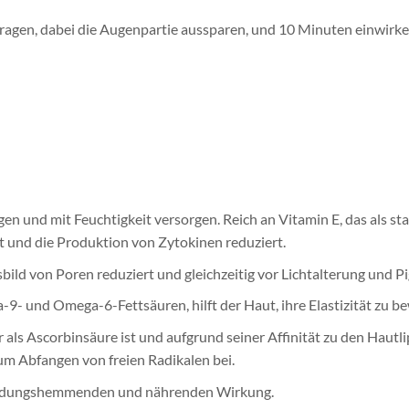
uftragen, dabei die Augenpartie aussparen, und 10 Minuten einwir
igen und mit Feuchtigkeit versorgen. Reich an Vitamin E, das als
t und die Produktion von Zytokinen reduziert.
bild von Poren reduziert und gleichzeitig vor Lichtalterung und P
-9- und Omega-6-Fettsäuren, hilft der Haut, ihre Elastizität zu b
 als Ascorbinsäure ist und aufgrund seiner Affinität zu den Hautli
um Abfangen von freien Radikalen bei.
tzündungshemmenden und nährenden Wirkung.