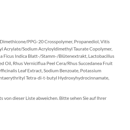
2 Dimethicone/PPG-20 Crosspolymer, Propanediol, Vitis
thyl Acrylate/Sodium Acryloyldimethyl Taurate Copolymer,
a Ficus Indica Blatt-/Stamm-/Blütenextrakt, Lactobacillus
eed Oil, Rhus Verniciflua Peel Cera/Rhus Succedanea Fruit
fficinalis Leaf Extract, Sodium Benzoate, Potassium
Pentaerythrityl Tetra-di-t-butyl Hydroxyhydrocinnamate,
von dieser Liste abweichen. Bitte sehen Sie auf Ihrer