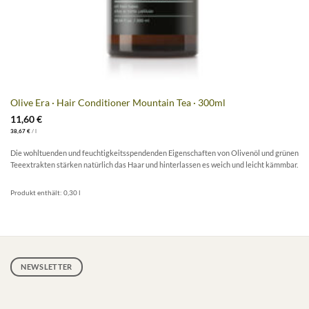
Olive Era · Hair Conditioner Mountain Tea · 300ml
11,60
€
38,67
€
/
l
Die wohltuenden und feuchtigkeitsspendenden Eigenschaften von Olivenöl und grünen
Teeextrakten stärken natürlich das Haar und hinterlassen es weich und leicht kämmbar.
Produkt enthält: 0,30
l
NEWSLETTER