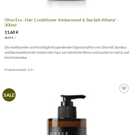
Olive Era · Hair Conditioner Amberwood & Sea Salt Athena* ·
300ml
11,60
€
38,67
€
/
l
Die wohltuenden und feuchtigkeitsspendenden Eigenschaften von Olivenöl, Bambus
und Baumwollextrakt stärken das Haar auf natürliche Weise und machen es weich und
leicht kämmbar.
Produkt enthält: 0,3
l
SALE
Artikel
merken