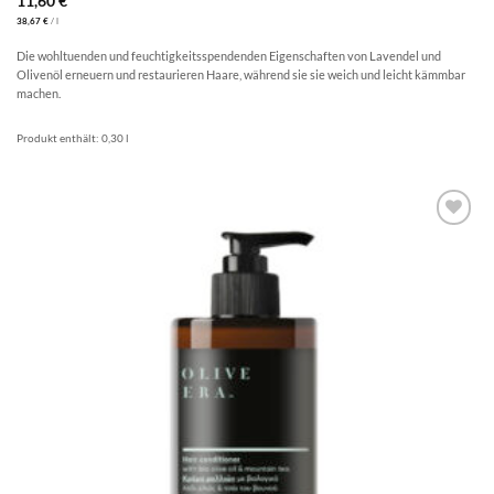
11,60
€
38,67
€
/
l
Die wohltuenden und feuchtigkeitsspendenden Eigenschaften von Lavendel und
Olivenöl erneuern und restaurieren Haare, während sie sie weich und leicht kämmbar
machen.
Produkt enthält: 0,30
l
Artikel
merken