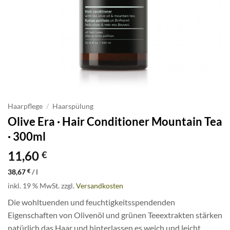
Haarpflege
/
Haarspülung
Olive Era · Hair Conditioner Mountain Tea
· 300ml
11,60
€
38,67
€
/
l
inkl. 19 % MwSt.
zzgl.
Versandkosten
Die wohltuenden und feuchtigkeitsspendenden
Eigenschaften von Olivenöl und grünen Teeextrakten stärken
natürlich das Haar und hinterlassen es weich und leicht