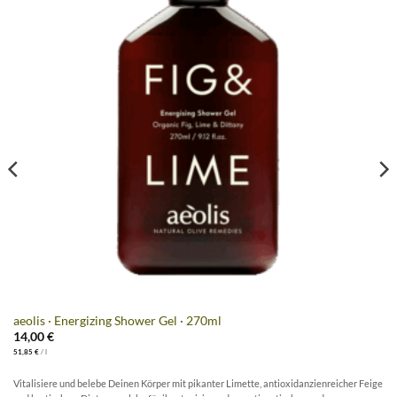
aeolis · Energizing Shower Gel · 270ml
14,00
€
51,85
€
/
l
Vitalisiere und belebe Deinen Körper mit pikanter Limette, antioxidanzienreicher Feige